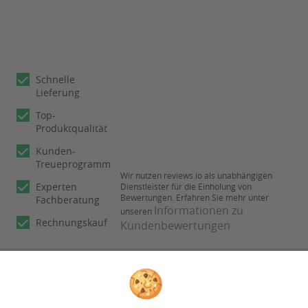
Schnelle
Lieferung
Top-
Produktqualität
Kunden-
Treueprogramm
Wir nutzen reviews.io als unabhängigen
Experten
Dienstleister für die Einholung von
Bewertungen. Erfahren Sie mehr unter
Fachberatung
Informationen zu
unseren
Rechnungskauf
Kundenbewertungen