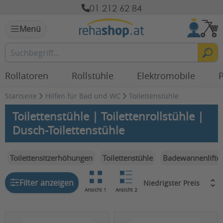
01 212 62 84
Menü
Rollatoren
Rollstühle
Elektromobile
P
Startseite
Hilfen für Bad und WC
Toilettenstühle
Toilettenstühle | Toilettenrollstühle |
Dusch-Toilettenstühle
Toilettensitzerhöhungen
Toilettenstühle
Badewannenlifte
Filter anzeigen
Ansicht 1
Ansicht 2