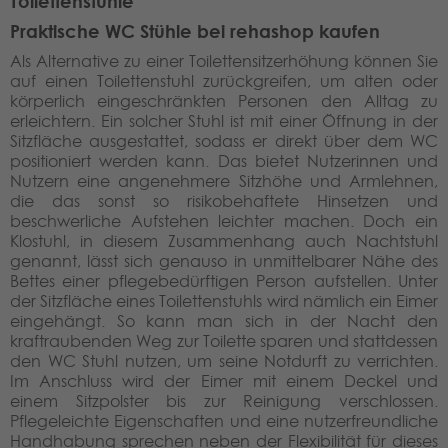
Toilettenstühle
Praktische WC Stühle bei rehashop kaufen
Als Alternative zu einer Toilettensitzerhöhung können Sie
auf einen Toilettenstuhl zurückgreifen, um alten oder
körperlich eingeschränkten Personen den Alltag zu
erleichtern. Ein solcher Stuhl ist mit einer Öffnung in der
Sitzfläche ausgestattet, sodass er direkt über dem WC
positioniert werden kann. Das bietet Nutzerinnen und
Nutzern eine angenehmere Sitzhöhe und Armlehnen,
die das sonst so risikobehaftete Hinsetzen und
beschwerliche Aufstehen leichter machen. Doch ein
Klostuhl, in diesem Zusammenhang auch Nachtstuhl
genannt, lässt sich genauso in unmittelbarer Nähe des
Bettes einer pflegebedürftigen Person aufstellen. Unter
der Sitzfläche eines Toilettenstuhls wird nämlich ein Eimer
eingehängt. So kann man sich in der Nacht den
kraftraubenden Weg zur Toilette sparen und stattdessen
den WC Stuhl nutzen, um seine Notdurft zu verrichten.
Im Anschluss wird der Eimer mit einem Deckel und
einem Sitzpolster bis zur Reinigung verschlossen.
Pflegeleichte Eigenschaften und eine nutzerfreundliche
Handhabung sprechen neben der Flexibilität für dieses