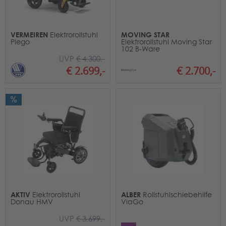
VERMEIREN
MOVING STAR
Elektrorollstuhl
Plego
Elektrorollstuhl Moving Star
102 B-Ware
UVP
€ 4.300,-
€ 2.700,-
€ 2.699,-
AKTIV
ALBER
Elektrorollstuhl
Rollstuhlschiebehilfe
Donau HMV
ViaGo
UVP
€ 3.699,-