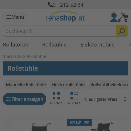
01 212 62 84
Menü
Rollatoren
Rollstühle
Elektromobile
P
Startseite
Rollstühle
Rollstühle
Manuelle Rollstühle
Elektrorollstühle
Rollstuhlbekleidung
Filter anzeigen
Ansicht 1
Ansicht 2
BESTSELLER!