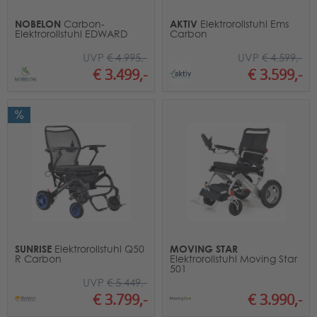
NOBELON
AKTIV
Carbon-
Elektrorollstuhl Ems
Elektrorollstuhl EDWARD
Carbon
UVP
€ 4.995,-
UVP
€ 4.599,-
€ 3.499,-
€ 3.599,-
SUNRISE
MOVING STAR
Elektrorollstuhl Q50
R Carbon
Elektrorollstuhl Moving Star
501
UVP
€ 5.449,-
€ 3.990,-
€ 3.799,-