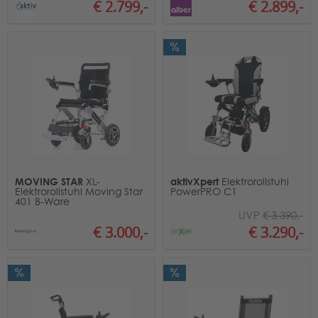
€ 2.899,-
€ 2.799,-
MOVING STAR
aktivXpert
XL-
Elektrorollstuhl
Elektrorollstuhl Moving Star
PowerPRO C1
401 B-Ware
UVP
€ 3.390,-
€ 3.000,-
€ 3.290,-