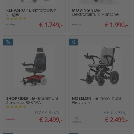
REHASHOP
MOVING STAR
Elektrorollstuhl
E-Tiger
Elektrorollstuhl AllinOne
€ 1.749,-
€ 1.990,-
SHOPRIDER
NOBELON
Elektrorollstuhl
Elektrorollstuhl
Streamer 888 WA
Elisabeth
UVP
€ 4.079,-
UVP
€ 3.995,-
€ 2.499,-
€ 2.499,-