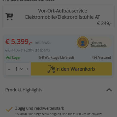
Vor-Ort-Aufbauservice
Elektromobile/Elektrorollstühle AT
€ 249,-
+
€ 5.399,-
inkl. MwSt.
rehashop
Treuepunkte
€ 6.449,-
(16,28% gespart)
Auf Lager
5-8 Werktage
Lieferzeit
49€ Versand
+
−
In den
Warenkorb
Produkt-Highlights
Zügig und reichweitenstark
15 km/h Höchstgeschwindigkeit und bis zu 60 km Reichweite