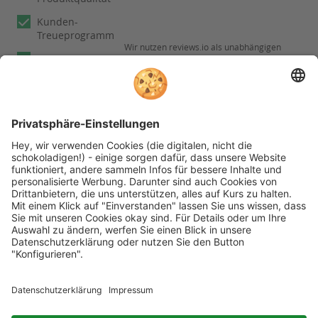
Kunden-
Treueprogramm
Wir nutzen reviews.io als unabhängigen
Experten
Dienstleister für die Einholung von
Bewertungen. Erfahren Sie mehr unter
Fachberatung
Informationen zu
unseren
Rechnungskauf
Kundenbewertungen
Folgen Sie rehashop auch auf folgenden Kanälen
* Alle Preise inkl. gesetzl. Mehrwertsteuer zzgl.
Versandkosten wenn nicht anders beschrieben
rehashop.at
ist ein Onlineshop der
Proteno GmbH