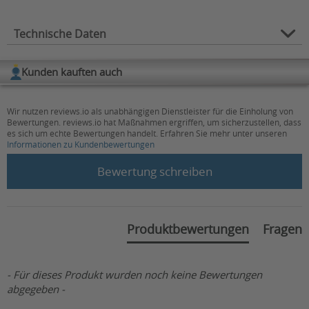
Technische Daten
Max.
Kunden kauften auch
Geschwindigkeit
15
(km/h):
Wir nutzen reviews.io als unabhängigen Dienstleister für die Einholung von
Bewertungen. reviews.io hat Maßnahmen ergriffen, um sicherzustellen, dass
Belastbarkeit (in
200
es sich um echte Bewertungen handelt. Erfahren Sie mehr unter unseren
kg):
Informationen zu Kundenbewertungen
New content loaded
max. Reichweite
Bewertung schreiben
60
(in km)*:
Gesamtlänge (in
147
cm):
Produktbewertungen
Fragen
Außenbereichstauglich,
Fahreigenschaften:
Geländetauglich, Komfortabel,
Straßenverkehrstauglich
- Für dieses Produkt wurden noch keine Bewertungen
abgegeben -
Sitzbreite (in cm):
53