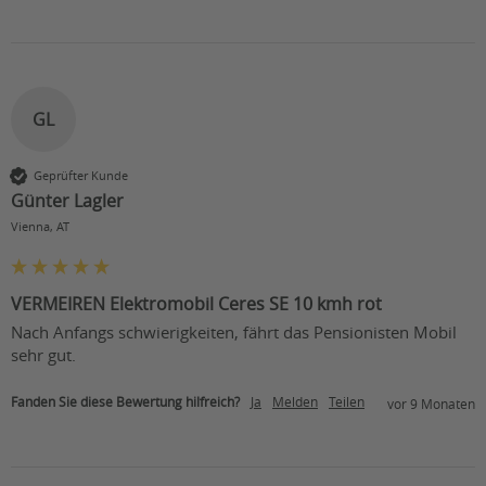
Beleuchtung:
hinten
Hellelfenbein, rot, silber,
Karosseriefarbe:
Umbra-Grau
ja, allerdings nur 6 km/h:
GL
HMV-Nr.:
18.51.05.1043
Geprüfter Kunde
Günter Lagler
Vienna, AT
VERMEIREN Elektromobil Ceres SE 10 kmh rot
Nach Anfangs schwierigkeiten, fährt das Pensionisten Mobil 
sehr gut.
Fanden Sie diese Bewertung hilfreich?
Ja
Melden
Teilen
vor 9 Monaten