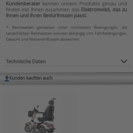
Kundenberater
kennen unsere Produkte genau und
finden mit Ihnen zusammen das
Elektromobil, das zu
Ihnen und Ihren Bedürfnissen passt
.
*: Reichweiten gemessen unter normierten Bedingungen, die
tatsächlichen Reichweiten können abhängig von Fahrbedingungen,
Gewicht und Wettereinflüssen abweichen.
Technische Daten
Max. Geschwindigkeit
Kunden kauften auch
6, 10, 15
(km/h):
Belastbarkeit (in kg):
140
max. Reichweite (in
48
km)*:
max. Reichweiten
6 km/h:: 35km, 10 km/h: 48 km,
nach Modell:
15 km/h: 30km