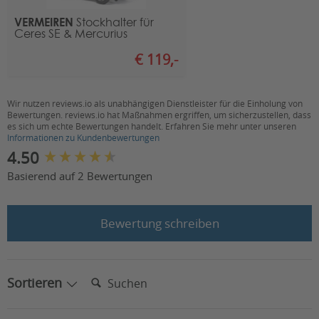
Gesamtlänge (in cm):
130
VERMEIREN
Stockhalter für
Ceres SE & Mercurius
Außenbereichstauglich,
Fahreigenschaften:
Geländetauglich, Komfortabel,
€ 119,-
Sportlich
Sitzbreite (in cm):
43
Wir nutzen reviews.io als unabhängigen Dienstleister für die Einholung von
Bewertungen. reviews.io hat Maßnahmen ergriffen, um sicherzustellen, dass
Leergewicht inkl.
6 & 10 kmh/ =106 kg, 15km/h =
es sich um echte Bewertungen handelt. Erfahren Sie mehr unter unseren
Batterien (in kg):
111 kg
Informationen zu Kundenbewertungen
New content loaded
4.50
Motorleistung
6 & 10 km/h =450 Watt,
Basierend auf 2 Bewertungen
Dauer/Spitze (in W):
15km/h = 650 Watt
Akkukapazität (in
6 & 10 km/h =2x 12V 38Ah, 15
V/Ah):
km/h = 2x 12V 50Ah
Bewertung schreiben
Steigfähigkeit (in
6°
Grad/Prozent):
Suchen:
Sortieren
Wendekreisradius (in
280
cm):