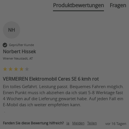
Gesamthöhe (in cm):
128
Produktbewertungen
Fragen
Gesamtbreite (in cm):
62
Sitzhöhe (in cm):
47,5 - 50
NH
Sitztiefe (in cm):
45
Höhe der
Geprüfter Kunde
Rückenlehne ab
54 und 72 mit Kopfstütze
Norbert Hissek
Sitzfläche (in cm):
Wiener Neustadt, AT
Durchmesser der
30
Vorderräder (in cm):
VERMEIREN Elektromobil Ceres SE 6 kmh rot
Durchmesser der
Ein tolles Gefährt. Leistung passt. Bequemes Fahren möglich. 
30
Hinterräder (in cm):
Einen Punkt muss ich abziehen da ich statt 5-8 Werktage fast 
4 Wochen auf die Lieferung gewartet habe. Auf jeden Fall ein 
Bodenfreiheit ohne
10
E-Mobil das ich weiter empfehlen kann.

Kippschutz (in cm):
 .
Federung:
Vollfederung
Fanden Sie diese Bewertung hilfreich?
Ja
Melden
Teilen
vor 16 Tagen
LED-Beleuchtung vorne und