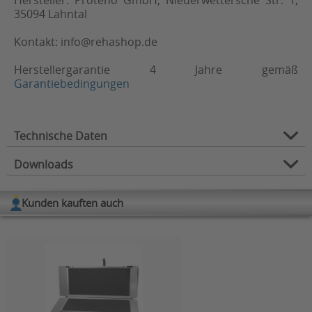
35094 Lahntal
Kontakt:
info@rehashop.de
Herstellergarantie 4 Jahre gemäß
Garantiebedingungen
Technische Daten
Downloads
Max. Geschwindigkeit
6
(km/h):
Kunden kauften auch
Belastbarkeit (in kg):
110
Verfügbare Downloads:
max. Reichweite (in km)*:
20
Download Bedienungsanleitung
Gesamtlänge (in cm):
102
Außenbereichstauglich,
Fahreigenschaften:
Innenbereichstauglich