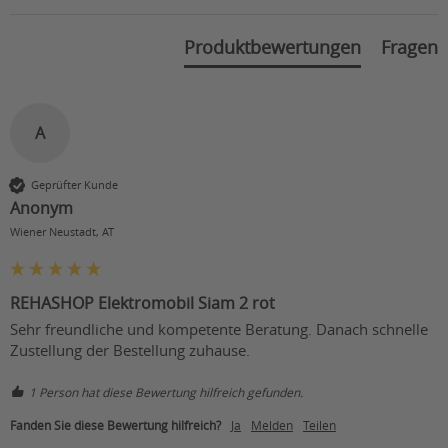
Höhe der Rückenlehne ab
39
Sitzfläche (in cm):
Produktbewertungen
Fragen
Durchmesser der
21
Vorderräder (in cm):
Durchmesser der
A
21
Hinterräder (in cm):
Bodenfreiheit ohne
Geprüfter Kunde
13
Kippschutz (in cm):
Anonym
Wiener Neustadt, AT
Federung:
Hinterradachse gefedert
LED vorne / Reflektoren
Beleuchtung:
hinten
REHASHOP Elektromobil Siam 2 rot
Sehr freundliche und kompetente Beratung. Danach schnelle 
Karosseriefarbe:
blau, rot
Zustellung der Bestellung zuhause.
1 Person hat diese Bewertung hilfreich gefunden.
Fanden Sie diese Bewertung hilfreich?
Ja
Melden
Teilen