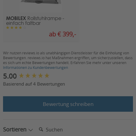
Sitzbreite (in cm):
42,5
MOBILEX
Rollstuhlrampe -
Leergewicht inkl.
42,5
einfach faltbar
Batterien (in kg):
ab € 399,-
Motorleistung
300 W
Dauer/Spitze (in W):
Wir nutzen reviews.io als unabhängigen Dienstleister für die Einholung von
Akkukapazität (in V/Ah):
2 x 12 / 12
Bewertungen. reviews.io hat Maßnahmen ergriffen, um sicherzustellen, dass
es sich um echte Bewertungen handelt. Erfahren Sie mehr unter unseren
Steigfähigkeit (in
Informationen zu Kundenbewertungen
10 / 17,5
Grad/Prozent):
New content loaded
5.00
Wendekreisradius (in cm):
210
Basierend auf 4 Bewertungen
Gesamthöhe (in cm):
84
Bewertung schreiben
Gesamtbreite (in cm):
54
Sitzhöhe (in cm):
33-40
Suchen:
Sitztiefe (in cm):
38
Sortieren