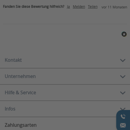
Fanden Sie diese Bewertung hilfreich?
Ja
Melden
Teilen
vor 11 Monaten
Kontakt
Unternehmen
Kostenlose Hotline:
01 212 62 84
Hilfe & Service
Über uns
Mo-Fr
10.00 - 12.00 Uhr
Showrooms
13.00 - 16.00 Uhr
Infos
Serviceportal
Markenübersicht
E-Mail:
Häufige Fragen
info@rehashop.at
Zahlungsarten
Widerrufsbelehrung
Zahlungsarten