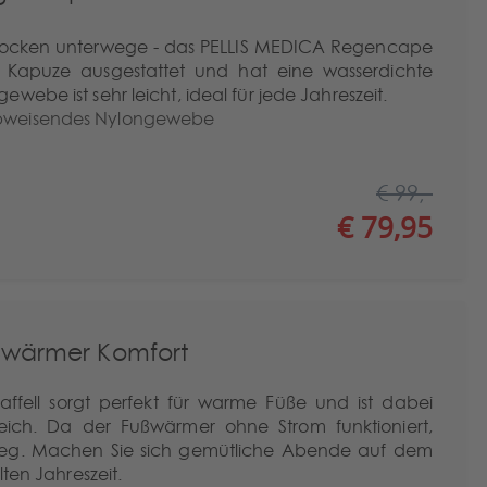
rocken unterwege - das PELLIS MEDICA Regencape
 mit Kapuze ausgestattet und hat eine wasserdichte
webe ist sehr leicht, ideal für jede Jahreszeit.
rabweisendes Nylongewebe
€ 99,-
€ 79,95
wärmer Komfort
ffell sorgt perfekt für warme Füße und ist dabei
ich. Da der Fußwärmer ohne Strom funktioniert,
Weg. Machen Sie sich gemütliche Abende auf dem
lten Jahreszeit.