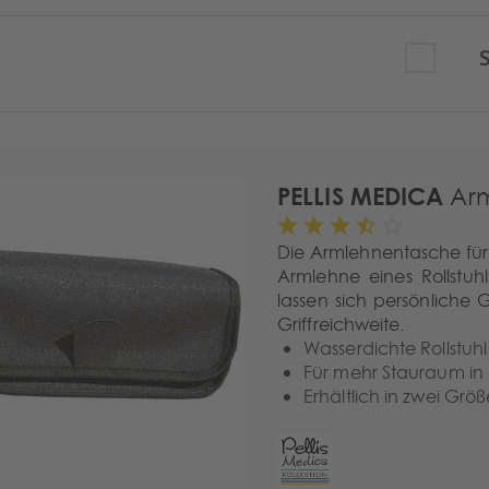
S
PELLIS MEDICA
Arm
Die Armlehnentasche für R
Armlehne eines Rollstuh
lassen sich persönliche
Griffreichweite.
Wasserdichte Rollstu
Für mehr Stauraum in
Erhältlich in zwei Grö