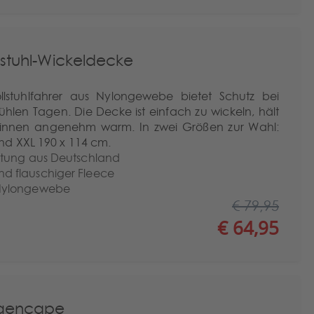
lstuhl-Wickeldecke
llstuhlfahrer aus Nylongewebe bietet Schutz bei
hlen Tagen. Die Decke ist einfach zu wickeln, hält
 innen angenehm warm. In zwei Größen zur Wahl:
nd XXL 190 x 114 cm.
itung aus Deutschland
 flauschiger Fleece
 Nylongewebe
€ 79,95
€ 64,95
gencape