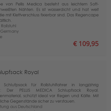
e von Pellis Medica besteht aus leichtem Soft-
weißten Nähten. Es ist wasserdicht und hat weit
ie mit Klettverschluss fixierbar sind. Das Regencape
ltlich.
Rollstuhl
n Germany
ne
€ 109,95
lupfsack Royal
chlufpsack für Rollstuhlfahrer in langjährig
g: Der PELLIS MEDICA Schlupfsack Royal.
material, schützt ideal vor Regen und Kälte. Mit
liche Gegenstände sicher zu verstauen.
itung aus Deutschland