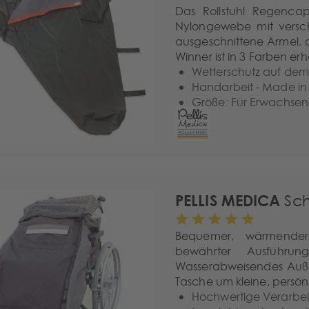
Das Rollstuhl Regencap
Nylongewebe mit versch
ausgeschnittene Ärmel, d
Winner ist in 3 Farben erhä
Wetterschutz auf dem 
Handarbeit - Made i
Größe: Für Erwachse
PELLIS MEDICA
Sch
Bequemer, wärmender S
bewährter Ausführun
Wasserabweisendes Außen
Tasche um kleine, persön
Hochwertige Verarbe