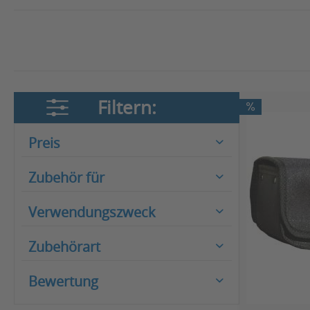
Filtern:
Preis
Zubehör für
von
€ 59,50
bis
€ 199,00
Elektrorollstühle
Verwendungszweck
Rollstühle
Komfort
Zubehörart
Kälteschutz
Bekleidung
Nässeschutz
Bewertung
Kissen / Sitzauflagen
Stauraum