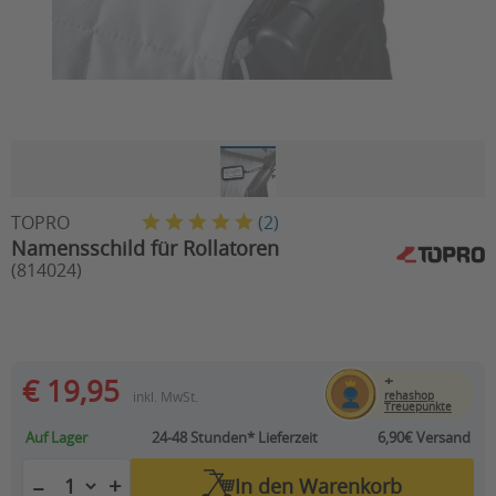
TOPRO
(
2
)
Namensschild für Rollatoren
(814024)
+
€ 19,95
inkl. MwSt.
rehashop
Treuepunkte
Auf Lager
24-48 Stunden*
Lieferzeit
6,90€ Versand
+
−
In den
Warenkorb