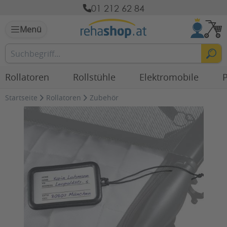
01 212 62 84
Menü
Rollatoren
Rollstühle
Elektromobile
P
Startseite
Rollatoren
Zubehör