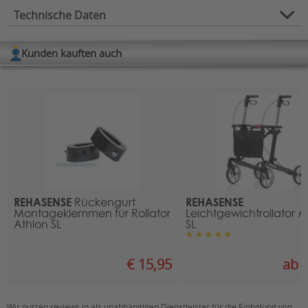
Technische Daten
Zubehör für:
Rollatoren
Kunden kauften auch
Verwendungszweck:
Sicherheit
Zubehörart:
Namensschilder
REHASENSE
REHASENSE
Rückengurt
Montageklemmen für Rollator
Leichtgewichtrollator A
Athlon SL
SL
€ 15,95
ab €
Wir nutzen reviews.io als unabhängigen Dienstleister für die Einholung von