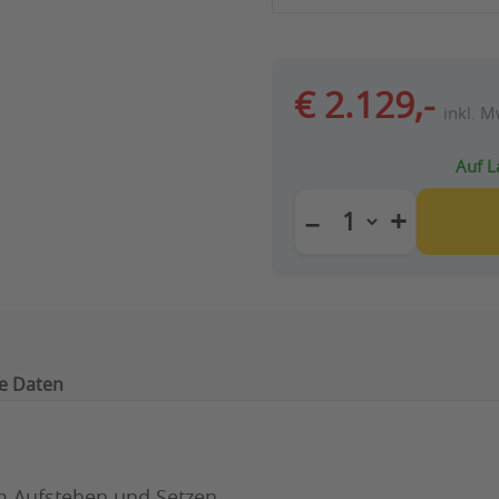
€ 2.129,-
inkl. M
Auf L
+
−
e Daten
im Aufstehen und Setzen