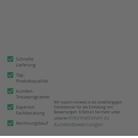
Schnelle
Lieferung
Top-
Produktqualität
Kunden-
Treueprogramm
Wir nutzen reviews.io als unabhängigen
Experten
Dienstleister für die Einholung von
Bewertungen. Erfahren Sie mehr unter
Fachberatung
Informationen zu
unseren
Rechnungskauf
Kundenbewertungen