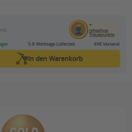
+
wSt.
rehashop
Treuepunkte
ager
5-8 Werktage
Lieferzeit
49€ Versand
In den
Warenkorb