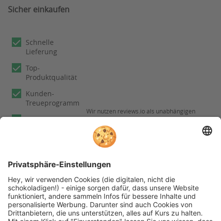
Sicher einkaufen
Schnelle
Lieferung
Top-
Produktqualität
Kunden-
Treueprogramm
Wir nutzen reviews.io als unabhängigen
Experten
Dienstleister für die Einholung von
Bewertungen. Erfahren Sie mehr unter
Fachberatung
Informationen zu
unseren
Rechnungskauf
Kundenbewertungen
Folgen Sie rehashop auch auf folgenden Kanälen