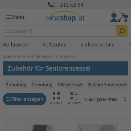
01 212 62 84
Menü
Rollatoren
Rollstühle
Elektromobile
P
Startseite
Aufstehsessel
Zubehör
Zubehör für Seniorensessel
1-motorig
2-motorig
Pflegesessel
B-Ware Sonderpreise
Filter anzeigen
Ansicht 1
Ansicht 2