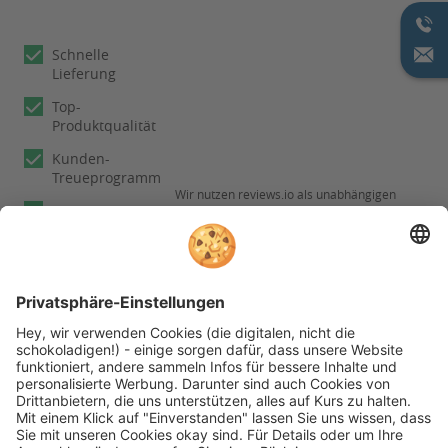
Schnelle
Lieferung
Top-
Produktqualität
Kunden-
Treueprogramm
Wir nutzen reviews.io als unabhängigen
Experten
Dienstleister für die Einholung von
Bewertungen. Erfahren Sie mehr unter
Fachberatung
Informationen zu
unseren
Rechnungskauf
Kundenbewertungen
Folgen Sie rehashop auch auf folgenden Kanälen