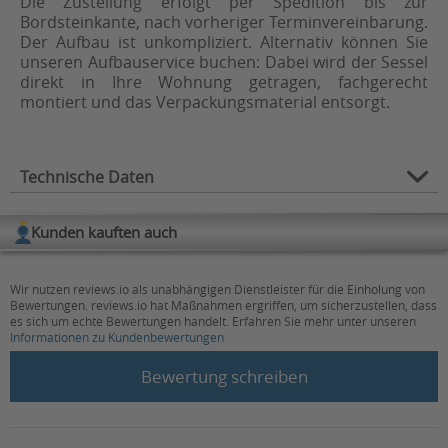
Die Zustellung erfolgt per Spedition bis zur
Bordsteinkante, nach vorheriger Terminvereinbarung.
Der Aufbau ist unkompliziert. Alternativ können Sie
unseren Aufbauservice buchen: Dabei wird der Sessel
direkt in Ihre Wohnung getragen, fachgerecht
montiert und das Verpackungsmaterial entsorgt.
Technische Daten
Aufstehfunktion, Liege-Position,
Kunden kauften auch
Verstelloptionen:
Relax-Position, Sitz-Position, TV-
Position
Wir nutzen reviews.io als unabhängigen Dienstleister für die Einholung von
Bewertungen. reviews.io hat Maßnahmen ergriffen, um sicherzustellen, dass
Anzahl der Motoren:
2
es sich um echte Bewertungen handelt. Erfahren Sie mehr unter unseren
Informationen zu Kundenbewertungen
Empfohlene
160 - 175
New content loaded
Körpergröße (in cm):
Bewertung schreiben
Körpergrößenbereich:
160 - 175 cm
Belastbarkeit (in kg):
110