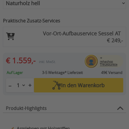
Praktische Zusatz-Services
Vor-Ort-Aufbauservice Sessel AT
€ 249,-
+
€ 1.559,-
inkl. MwSt.
rehashop
Treuepunkte
Auf Lager
3-5 Werktage*
Lieferzeit
49€ Versand
+
−
In den
Warenkorb
Produkt-Highlights
Armlehnen mit Holzgriffen