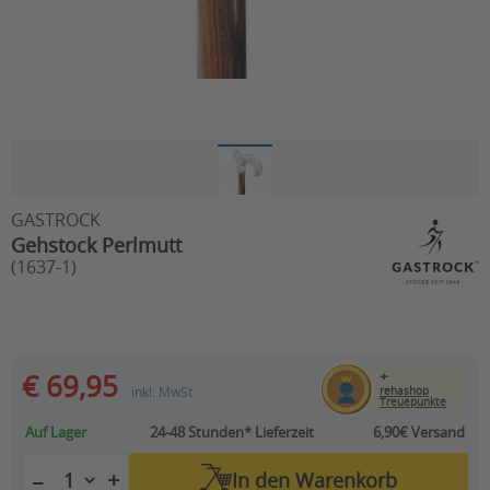
GASTROCK
Gehstock Perlmutt
(1637-1)
+
€ 69,95
inkl. MwSt.
rehashop
Treuepunkte
Auf Lager
24-48 Stunden*
Lieferzeit
6,90€ Versand
+
−
In den
Warenkorb