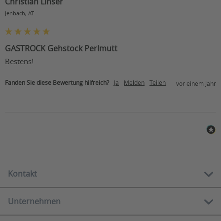
Christian Linser
Jenbach, AT
GASTROCK Gehstock Perlmutt
Bestens!
Fanden Sie diese Bewertung hilfreich?
Ja
Melden
Teilen
vor einem Jahr
Kontakt
Unternehmen
Kostenlose Hotline:
01 212 62 84