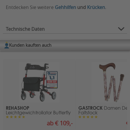
Entdecken Sie weitere
Gehhilfen
und
Krücken
.
Technische Daten
Typ:
Gehstöcke
Kunden kauften auch
Gewicht (in kg):
0,27
Belastbarkeit (in kg):
100
Bereich Belastbarkeit:
bis 100 kg
Griffart:
Derby
Durchmesser Mittelrohr
2
(in cm):
REHASHOP
GASTROCK
Damen Del
Leichtgewichtrollator Butterfly
Faltstock
Farbe:
braun
ab € 109,-
€
10.50.01.0001 (Holzstöcke
HMV-Nr.: