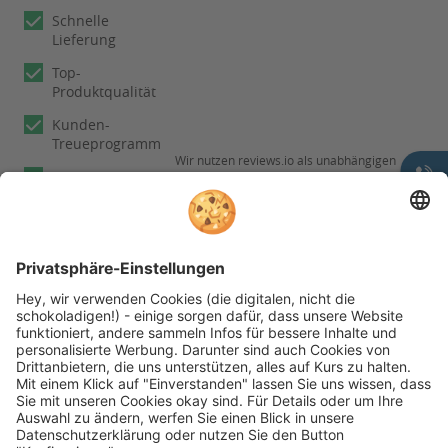
Schnelle
Lieferung
Top-
Produktqualität
Kunden-
Treueprogramm
Wir nutzen reviews.io als unabhängigen
Experten
Dienstleister für die Einholung von
Bewertungen. Erfahren Sie mehr unter
Fachberatung
Informationen zu
unseren
Rechnungskauf
Kundenbewertungen
Folgen Sie rehashop auch auf folgenden Kanälen
* Alle Preise inkl. gesetzl. Mehrwertsteuer zzgl.