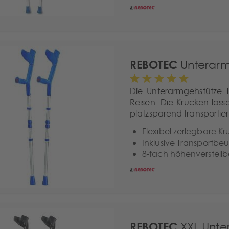
REBOTEC
Unterarm
Die Unterarmgehstütze Tr
Reisen. Die Krücken lass
platzsparend transportier
Flexibel zerlegbare Kr
Inklusive Transportbeu
8-fach höhenverstellb
REBOTEC
XXL Unte