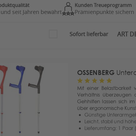
oduktqualität
Kunden Treueprogramm
 und seit Jahren bewährt
Prämienpunkte sichern
ART D
Sofort lieferbar
OSSENBERG
Untera
Mit einer Belastbarkeit
Verhältnis überzeugen 
Gehhilfen lassen sich i
über ergonomische Kunstst
Günstige Unterarmgeh
Leicht, stabil und höh
Lieferumfang: 1 Paar 