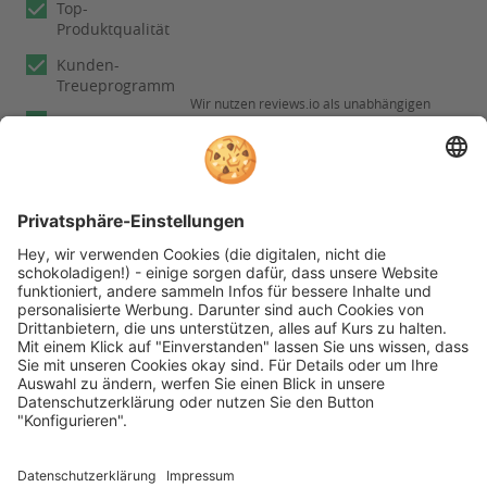
Top-
Produktqualität
Kunden-
Treueprogramm
Wir nutzen reviews.io als unabhängigen
Experten
Dienstleister für die Einholung von
Bewertungen. Erfahren Sie mehr unter
Fachberatung
Informationen zu
unseren
Rechnungskauf
Kundenbewertungen
Folgen Sie rehashop auch auf folgenden Kanälen
* Alle Preise inkl. gesetzl. Mehrwertsteuer zzgl.
Versandkosten wenn nicht anders beschrieben