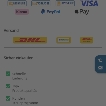
Garantiehinweise
Versandinformationen
Batterieentsorgung
Gutscheine
Katalogbestellung
Rücksendungen/ -erstattungen
Bonus System
Reklamation
Information zu Testergebnissen
Privatsphäre Einstellungen
Versand
Bestellung Widerruf
Sicher einkaufen
Schnelle
Lieferung
Top-
Produktqualität
Kunden-
Treueprogramm