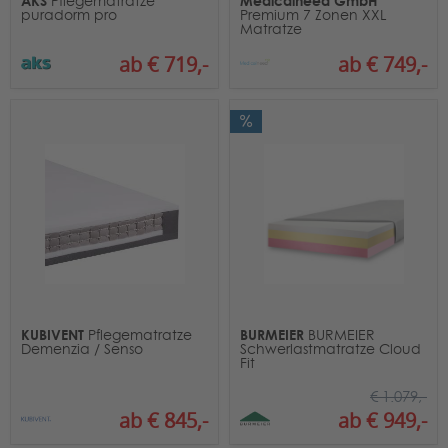
AKS
Medicalneed GmbH
Pflegematratze
puradorm pro
Premium 7 Zonen XXL
Matratze
ab € 719,-
ab € 749,-
KUBIVENT
BURMEIER
Pflegematratze
BURMEIER
Demenzia / Senso
Schwerlastmatratze Cloud
Fit
€ 1.079,-
ab € 845,-
ab € 949,-