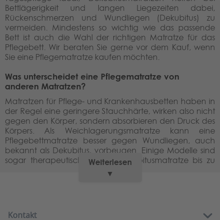
Bettlägerigkeit und langen Liegezeiten dabei,
Rückenschmerzen und Wundliegen (Dekubitus) zu
vermeiden. Mindestens so wichtig wie das passende
Bett ist auch die Wahl der richtigen Matratze für das
Pflegebett. Wir beraten Sie gerne vor dem Kauf, wenn
Sie eine Pflegematratze kaufen möchten.
Was unterscheidet eine Pflegematratze von
anderen Matratzen?
Matratzen für Pflege- und Krankenhausbetten haben in
der Regel eine geringere Stauchhärte, wirken also nicht
gegen den Körper, sondern absorbieren den Druck des
Körpers. Als Weichlagerungsmatratze kann eine
Pflegebettmatratze besser gegen Wundliegen, auch
bekannt als Dekubitus, vorbeugen. Einige Modelle sind
sogar therapeutisch als Anti-Dekubitusmatratze bis zu
Weiterlesen
einem fortgeschrittenen Grad einsetzbar. In den
▼
Produktbeschreibungen finden Sie genaue Angaben
hierzu.
So wichtig sind Pflegematratzen im Pflegealltag
Kontakt