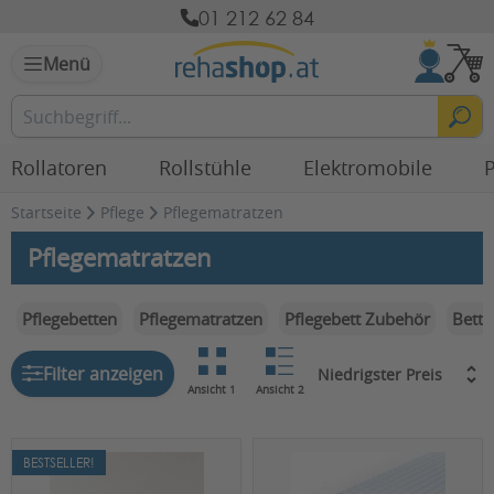
01 212 62 84
Menü
Rollatoren
Rollstühle
Elektromobile
P
Startseite
Pflege
Pflegematratzen
Pflegematratzen
Pflegebetten
Pflegematratzen
Pflegebett Zubehör
Bett
Filter anzeigen
Ansicht 1
Ansicht 2
BESTSELLER!