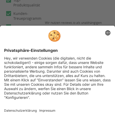
Top-
Produktqualität
Kunden-
Treueprogramm
Wir nutzen reviews.io als unabhängigen
Experten
Dienstleister für die Einholung von
Bewertungen. Erfahren Sie mehr unter
Fachberatung
Informationen zu
unseren
Rechnungskauf
Kundenbewertungen
Folgen Sie rehashop auch auf folgenden Kanälen
* Alle Preise inkl. gesetzl. Mehrwertsteuer zzgl.
Versandkosten wenn nicht anders beschrieben