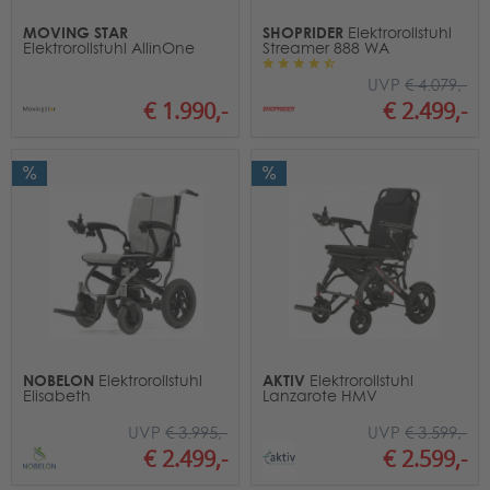
MOVING STAR
SHOPRIDER
Elektrorollstuhl
Elektrorollstuhl AllinOne
Streamer 888 WA
UVP
€ 4.079,-
€ 1.990,-
€ 2.499,-
NOBELON
AKTIV
Elektrorollstuhl
Elektrorollstuhl
Elisabeth
Lanzarote HMV
UVP
€ 3.995,-
UVP
€ 3.599,-
€ 2.499,-
€ 2.599,-