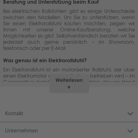
Beratung und Unterstützung beim Kauf
Bei elektrischen Rollstühlen gibt es einige Unterschiede
zwischen den Modellen. Um Sie zu unterstützen, wenn
Sie einen Elektrorollstuhl kaufen möchten, zeigen wir
Ihnen mit unserer Online-Kaufberatung, welche
Möglichkeiten es gibt. Selbstverständlich beraten wir Sie
jederzeit auch gerne persönlich – im Showroom,
telefonisch oder per E-Mail.
Was genau ist ein Elektrorollstuhl?
Ein Elektrorollstuhl ist ein motorisierter Rollstuhl, der über
einen Elektromotor und eine Batterie betrieben wird – im
Weiterlesen
Gegensatz zu herkömmlichen Rollstühlen, die von Hand
▼
per Muskelkraft bewegt werden. Eine Elektrorollstuhl gilt
als Krankenfahrstuhl.
Elektrische Rollstühle sind besonders für Personen
geeignet, die nicht mehr oder nur eingeschränkt gehen
Kontakt
können. Im Unterschied zu Elektromobilen erfordern E-
Rollstühle deutlich weniger körperliche
Unternehmen
Voraussetzungen, was sie für viele Nutzerinnen und
Kostenlose Hotline:
Nutzer zur idealen Lösung macht.