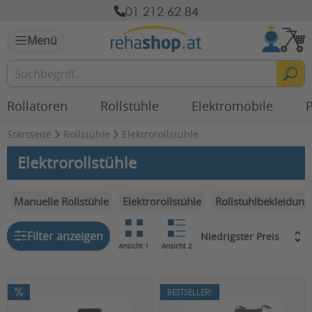
01 212 62 84
Menü
Rollatoren
Rollstühle
Elektromobile
P
Startseite
Rollstühle
Elektrorollstühle
Elektrorollstühle
Manuelle Rollstühle
Elektrorollstühle
Rollstuhlbekleidung
Filter anzeigen
Ansicht 1
Ansicht 2
BESTSELLER!