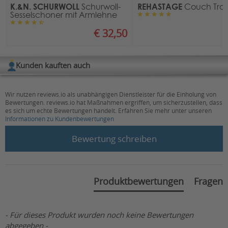
K.&N. SCHURWOLL
REHASTAGE
Schurwoll-
Couch Tra
Gesamthöhe (in cm):
112
Sesselschoner mit Armlehne
Gesamtlänge in
€ 32,50
€
189
Liegeposition (in cm):
Gesamtbreite (in cm):
88
Kunden kauften auch
Sitzhöhe (in cm):
57
Wir nutzen reviews.io als unabhängigen Dienstleister für die Einholung von
Sitztiefe (in cm):
61
Bewertungen. reviews.io hat Maßnahmen ergriffen, um sicherzustellen, dass
es sich um echte Bewertungen handelt. Erfahren Sie mehr unter unseren
Sitzbreite (in cm):
58
Informationen zu Kundenbewertungen
New content loaded
Höhe der
Bewertung schreiben
Rückenlehne ab
77
Sitzfläche (in cm):
Max. Neigung der
Produktbewertungen
Fragen
Rückenlehne (in
174
Grad):
Optik:
klassisch
- Für dieses Produkt wurden noch keine Bewertungen
abgegeben -