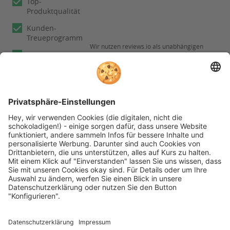
Top-
Produktqualität
Kunden-
Treueprogramm
Wir nutzen reviews.io als unabhängigen
Experten
Dienstleister für die Einholung von
Bewertungen. Erfahren Sie mehr unter
Fachberatung
Informationen zu
unseren
Rechnungskauf
Kundenbewertungen
Folgen Sie rehashop auch auf folgenden Kanälen
* Alle Preise inkl. gesetzl. Mehrwertsteuer zzgl.
Versandkosten wenn nicht anders beschrieben