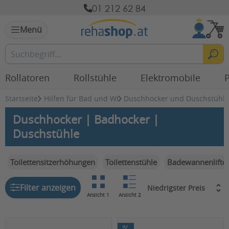
01 212 62 84
Menü
Rollatoren
Rollstühle
Elektromobile
P
Startseite
Hilfen für Bad und WC
Duschhocker und Duschstühle
Duschhocker | Badhocker |
Duschstühle
Toilettensitzerhöhungen
Toilettenstühle
Badewannenlifte
Filter anzeigen
Ansicht 1
Ansicht 2