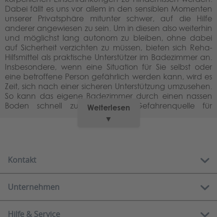
Dabei fällt es uns vor allem in den sensiblen Momenten
unserer Privatsphäre mitunter schwer, auf die Hilfe
anderer angewiesen zu sein. Um in diesen also weiterhin
und möglichst lang autonom zu bleiben, ohne dabei
auf Sicherheit verzichten zu müssen, bieten sich Reha-
Hilfsmittel als praktische Unterstützer im Badezimmer an.
Insbesondere, wenn eine Situation für Sie selbst oder
eine betroffene Person gefährlich werden kann, wird es
Zeit, sich nach einer sicheren Unterstützung umzusehen.
So kann das eigene Badezimmer durch einen nassen
Boden schnell zur rutschigen Gefahrenquelle für
Weiterlesen
Menschen mit Standunsicherheit oder
▼
Gleichgewichtsstörung werden.
Daher ist es wichtig, dafür zu sorgen, dass Betroffene
auch in solchen Situationen einen sicheren, rutschfesten
Kontakt
Sitz haben. Mit einem stabilen Halt und einer den
individuellen Anforderungen angepassten Ausstattung,
kann ein Duschhocker oder ein Duschstuhl hierbei
Unternehmen
Kostenlose Hotline:
Abhilfe schaffen. Mithilfe von rutschfesten Standfüßen
01 212 62 84
sorgen die praktischen Hilfsmittel während der täglichen
Hygiene für einen festen Sitz.
Hilfe & Service
Über uns
Mo-Fr