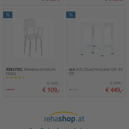
REBOTEC
rcn
Reiseduschstuhl
XXL Duschhocker DH 55
Nizza
DS
€ 169,-
€ 599,-
€ 109,-
€ 449,-