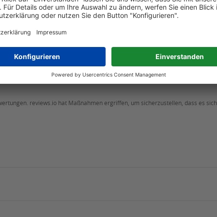
REHASHOP
CARELINE
ffe
Rollator Vita
Aqu
Duschhocker
€ 149,-
 129,-
€ 84,95
ewertungen. reviews.io hat Maßnahmen ergriffen, um sicherzustellen, dass es si