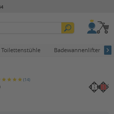
84
Toilettenstühle
Badewannenlifter
(
14
)
0