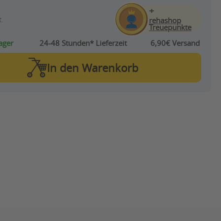
+
.
rehashop
Treuepunkte
ager
24-48 Stunden*
Lieferzeit
6,90€ Versand
In den
Warenkorb