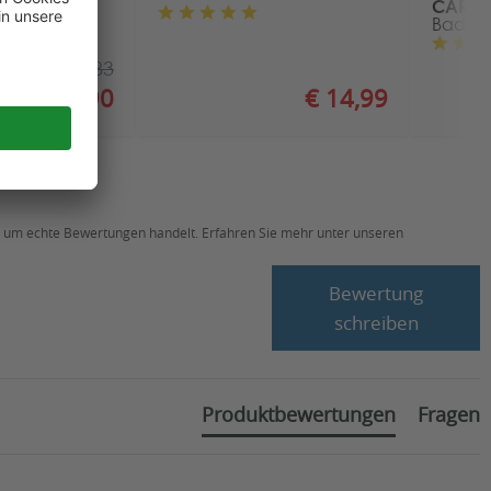
CARELI
asafe
Badew
€ 64,83
€ 47,90
€ 14,99
ch um echte Bewertungen handelt. Erfahren Sie mehr unter unseren
Bewertung
schreiben
Produktbewertungen
Fragen