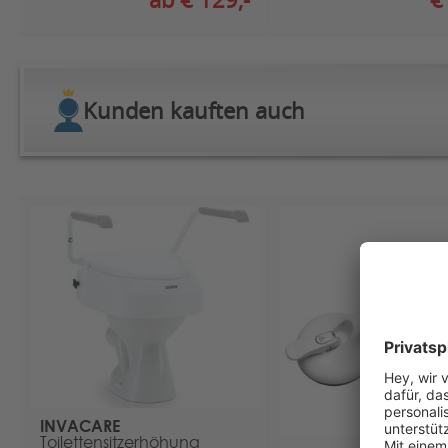
Kunden kauften auch
INVACARE
Toilettensitzerhöhung