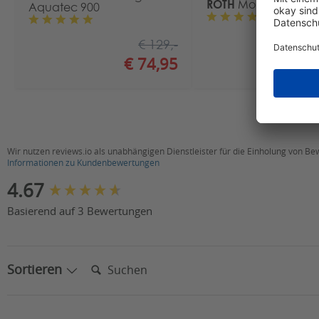
ROTH
Mobile Haltegri
Aquatec 900
€ 129,-
€ 74,95
ab €
Wir nutzen reviews.io als unabhängigen Dienstleister für die Einholung von B
Informationen zu Kundenbewertungen
New content loaded
4.67
Basierend auf 3 Bewertungen
Suchen:
Sortieren