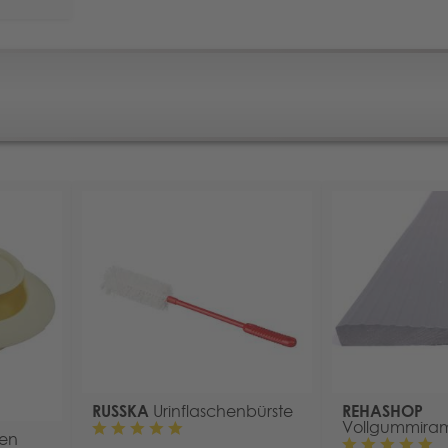
RUSSKA
REHASHOP
Urinflaschenbürste
Vollgummira
en