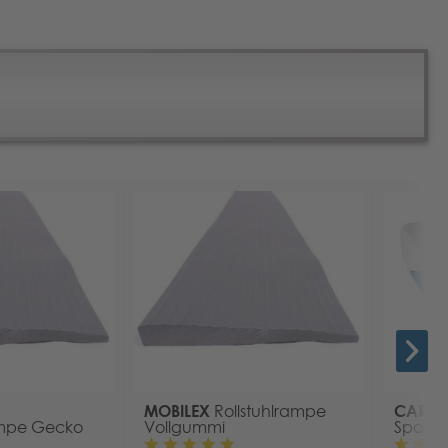
MOBILEX
CARELI
Rollstuhlrampe
mpe Gecko
Vollgummi
Spann