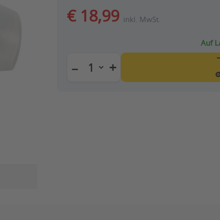
€ 18,99
inkl. MwSt.
Auf L
+
−