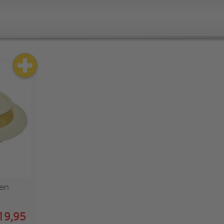
en
19,95