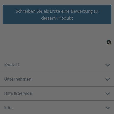
Schreiben Sie als Erste eine Bewertung zu
diesem Produkt
Kontakt
Unternehmen
Kostenlose Hotline:
01 212 62 84
Hilfe & Service
Über uns
Mo-Fr
10.00 - 12.00 Uhr
Showrooms
13.00 - 16.00 Uhr
Infos
Serviceportal
Markenübersicht
E-Mail: