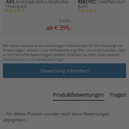
AKS
REBOTEC
Anti-Dekubitus-Matratze
Toilettenstuhl
Theraplot
Bunt
Belastbarkeit (in kg):
130
bis 100 kg, bis
€ 599,-
Bereich Belastbarkeit:
130 kg
ab € 399,-
€
Als Duschstuhl nutzbar:
nein
Farbe:
blau, grau
Wir nutzen reviews.io als unabhängigen Dienstleister für die Einholung von
Bewertungen. reviews.io hat Maßnahmen ergriffen, um sicherzustellen, dass
es sich um echte Bewertungen handelt. Erfahren Sie mehr unter unseren
HMV-Nr.:
18.46.02.0047
Informationen zu Kundenbewertungen
New content loaded
Bewertung schreiben
Produktbewertungen
Fragen
- Für dieses Produkt wurden noch keine Bewertungen
abgegeben -