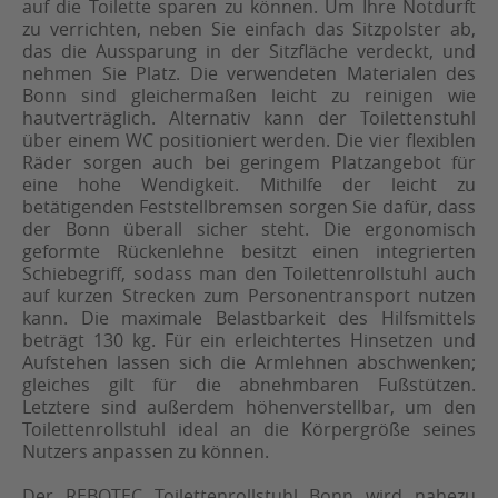
auf die Toilette sparen zu können. Um Ihre Notdurft
zu verrichten, neben Sie einfach das Sitzpolster ab,
das die Aussparung in der Sitzfläche verdeckt, und
nehmen Sie Platz. Die verwendeten Materialen des
Bonn sind gleichermaßen leicht zu reinigen wie
hautverträglich. Alternativ kann der Toilettenstuhl
über einem WC positioniert werden. Die vier flexiblen
Räder sorgen auch bei geringem Platzangebot für
eine hohe Wendigkeit. Mithilfe der leicht zu
betätigenden Feststellbremsen sorgen Sie dafür, dass
der Bonn überall sicher steht. Die ergonomisch
geformte Rückenlehne besitzt einen integrierten
Schiebegriff, sodass man den Toilettenrollstuhl auch
auf kurzen Strecken zum Personentransport nutzen
kann. Die maximale Belastbarkeit des Hilfsmittels
beträgt 130 kg. Für ein erleichtertes Hinsetzen und
Aufstehen lassen sich die Armlehnen abschwenken;
gleiches gilt für die abnehmbaren Fußstützen.
Letztere sind außerdem höhenverstellbar, um den
Toilettenrollstuhl ideal an die Körpergröße seines
Nutzers anpassen zu können.
Der REBOTEC Toilettenrollstuhl Bonn wird nahezu