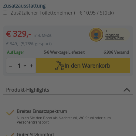
Zusatzausstattung
Zusätzlicher Toiletteneimer (+ € 10,95 / Stück)
+
€ 329,-
inkl. MwSt.
rehashop
Treuepunkte
€ 349,-
(5,73% gespart)
Auf Lager
5-8 Werktage
Lieferzeit
6,90€ Versand
+
−
In den
Warenkorb
Produkt-Highlights
Breites Einsatzspektrum
Nutzen Sie den Bonn als Nachtstuhl, WC Stuhl oder zum
Personentransport
Guter Sitzkomfort