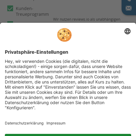
Kunden-
Treueprogramm
Wir nutzen reviews.io als unabhängigen
Experten
Dienstleister für die Einholung von
Bewertungen. Erfahren Sie mehr unter
Fachberatung
Informationen zu
unseren
Rechnungskauf
Kundenbewertungen
Folgen Sie rehashop auch auf folgenden Kanälen
* Alle Preise inkl. gesetzl. Mehrwertsteuer zzgl.
Versandkosten wenn nicht anders beschrieben
rehashop.at
ist ein Onlineshop der
Proteno GmbH