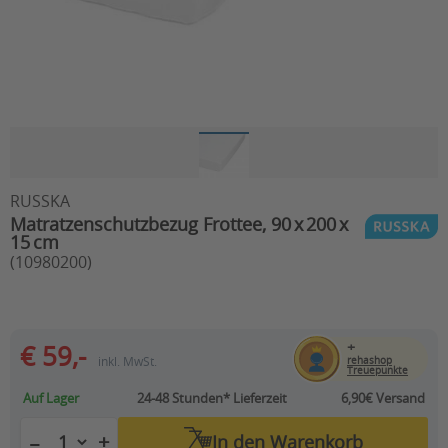
RUSSKA
Matratzenschutzbezug Frottee, 90 x 200 x
15 cm
(10980200)
+
€ 59,-
inkl. MwSt.
rehashop
Treuepunkte
Auf Lager
24-48 Stunden*
Lieferzeit
6,90€ Versand
+
−
In den
Warenkorb