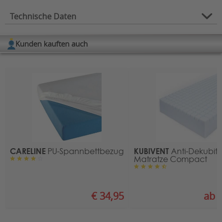
Technische Daten
Produktart:
Spannbettlaken
Kunden kauften auch
Oberseite 100% Baumwolle,
Bezugsmaterial:
Unterseite 100% PVC
Waschbar:
bis 95° C
für
90 x 200 cm
Matratzengröße:
Eigenschaften:
wasserundurchlässig
CARELINE
KUBIVENT
PU-Spannbettbezug
Anti-Dekubitu
Matratze Compact
€ 34,95
ab €