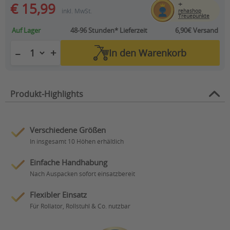
+
€ 15,99
inkl. MwSt.
rehashop
Treuepunkte
Auf Lager
48-96 Stunden*
Lieferzeit
6,90€ Versand
+
−
In den
Warenkorb
Produkt-Highlights
Verschiedene Größen
In insgesamt 10 Höhen erhältlich
Einfache Handhabung
Nach Auspacken sofort einsatzbereit
Flexibler Einsatz
Für Rollator, Rollstuhl & Co. nutzbar