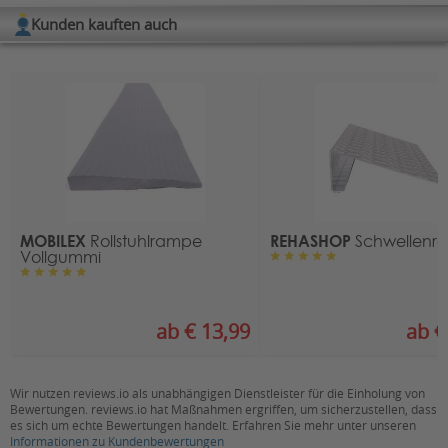
Länge (in cm):
4, 6, 8, 10, 12, 15, 20
Kunden kauften auch
Verfügbare Downloads:
Breite:
90 cm
Download Bedienungsanleitung
Belastbarkeit (in kg):
200
Material:
Gummi
MOBILEX
REHASHOP
Rollstuhlrampe
Schwellenr
Vollgummi
ab € 13,99
ab €
Wir nutzen reviews.io als unabhängigen Dienstleister für die Einholung von
Bewertungen. reviews.io hat Maßnahmen ergriffen, um sicherzustellen, dass
es sich um echte Bewertungen handelt. Erfahren Sie mehr unter unseren
Informationen zu Kundenbewertungen