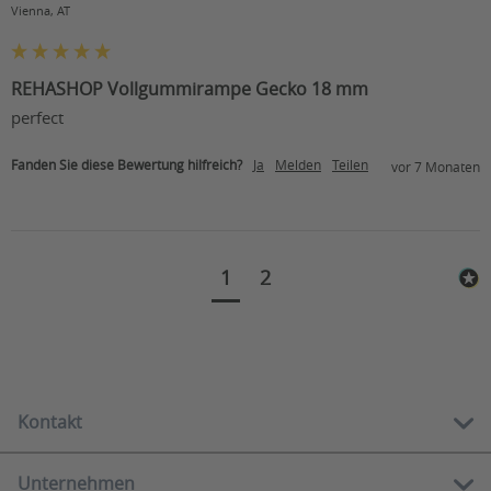
Vienna, AT
REHASHOP Vollgummirampe Gecko 18 mm
perfect
Fanden Sie diese Bewertung hilfreich?
Ja
Melden
Teilen
vor 7 Monaten
1
2
Kontakt
Unternehmen
Kostenlose Hotline: