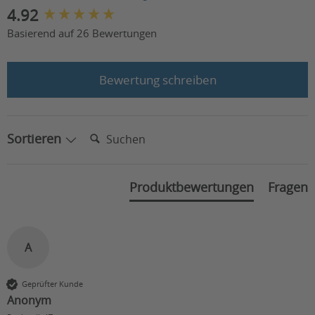
New content loaded
4.92
Basierend auf 26 Bewertungen
Bewertung schreiben
Suchen:
Sortieren
Produktbewertungen
Fragen
A
Geprüfter Kunde
Anonym