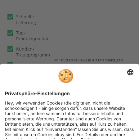
Schnelle
Lieferung
Top-
Produktqualität
Kunden-
Treueprogramm
Wir nutzen reviews.io als unabhängigen
Experten
Dienstleister für die Einholung von
Bewertungen. Erfahren Sie mehr unter
Fachberatung
Informationen zu
unseren
Rechnungskauf
Kundenbewertungen
Folgen Sie rehashop auch auf folgenden Kanälen