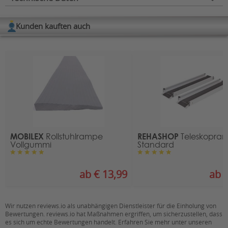
Typ:
Schwellenrampe
Kunden kauften auch
Länge (in cm):
15, 20, 25, 30
Breite:
76 cm
Belastbarkeit (in kg):
200
Material:
Aluminium
MOBILEX
REHASHOP
Rollstuhlrampe
Teleskopra
Vollgummi
Standard
ab € 13,99
ab €
Wir nutzen reviews.io als unabhängigen Dienstleister für die Einholung von
Bewertungen. reviews.io hat Maßnahmen ergriffen, um sicherzustellen, dass
es sich um echte Bewertungen handelt. Erfahren Sie mehr unter unseren