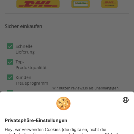
Sicher einkaufen
Schnelle
Lieferung
Top-
Produktqualität
Kunden-
Treueprogramm
Wir nutzen reviews.io als unabhängigen
Experten
Dienstleister für die Einholung von
Bewertungen. Erfahren Sie mehr unter
Fachberatung
Informationen zu
unseren
Rechnungskauf
Kundenbewertungen
Folgen Sie rehashop auch auf folgenden Kanälen