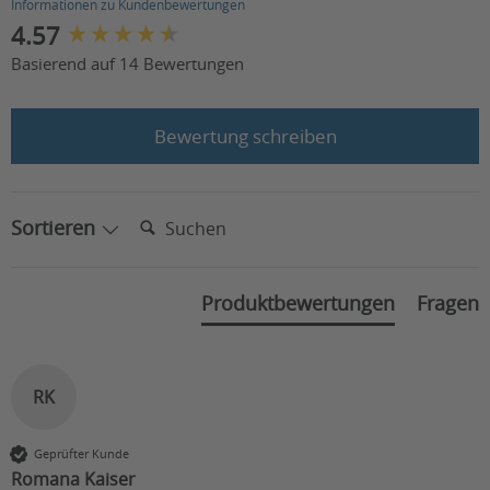
Informationen zu Kundenbewertungen
New content loaded
4.57
Basierend auf 14 Bewertungen
Bewertung schreiben
Suchen:
Sortieren
Produktbewertungen
Fragen
RK
Geprüfter Kunde
Romana Kaiser