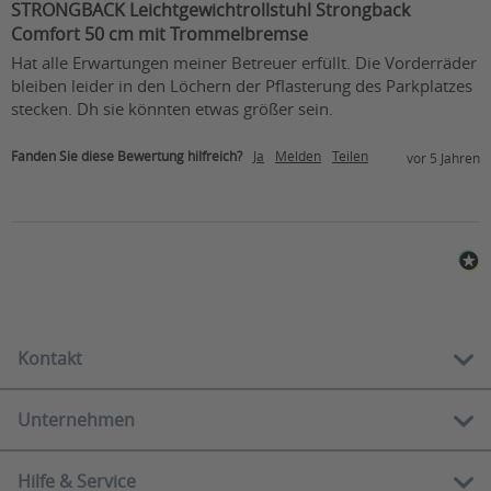
STRONGBACK Leichtgewichtrollstuhl Strongback
Comfort 50 cm mit Trommelbremse
Hat alle Erwartungen meiner Betreuer erfüllt. Die Vorderräder 
bleiben leider in den Löchern der Pflasterung des Parkplatzes 
stecken. Dh sie könnten etwas größer sein.
Fanden Sie diese Bewertung hilfreich?
Ja
Melden
Teilen
vor 5 Jahren
Kontakt
Unternehmen
Kostenlose Hotline:
01 212 62 84
Hilfe & Service
Über uns
Mo-Fr