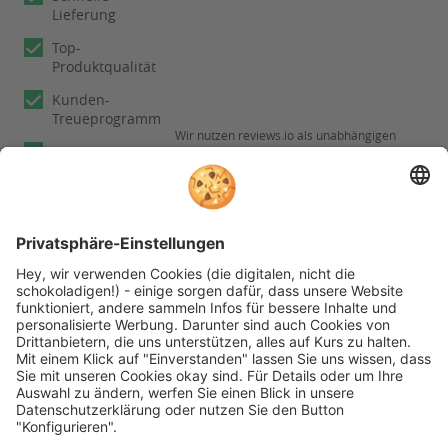
Lieferung
Top-
Produktqualität
Kunden-
Treueprogramm
Wir nutzen reviews.io als unabhängigen
Experten
Dienstleister für die Einholung von
Bewertungen. Erfahren Sie mehr unter
Fachberatung
Informationen zu
unseren
Rechnungskauf
Kundenbewertungen
Folgen Sie rehashop auch auf folgenden Kanälen
* Alle Preise inkl. gesetzl. Mehrwertsteuer zzgl.
Versandkosten wenn nicht anders beschrieben